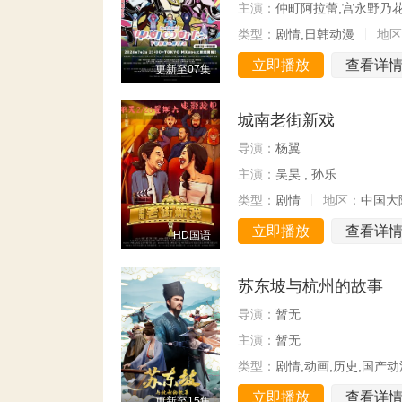
主演：
仲町阿拉蕾,宫永野乃花
类型：
剧情,日韩动漫
地区
立即播放
查看详
更新至07集
城南老街新戏
导演：
杨翼
主演：
吴昊 , 孙乐
类型：
剧情
地区：
中国大
立即播放
查看详
HD国语
苏东坡与杭州的故事
导演：
暂无
主演：
暂无
类型：
剧情,动画,历史,国产动
立即播放
查看详
更新至15集