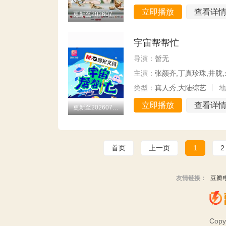
立即播放
查看详
更新至20260731期
宇宙帮帮忙
导演：
暂无
主演：
张颜齐,丁真珍珠,井胧
类型：
真人秀,大陆综艺
地
立即播放
查看详
更新至20260731期
首页
上一页
1
2
友情链接：
豆瓣
Copy