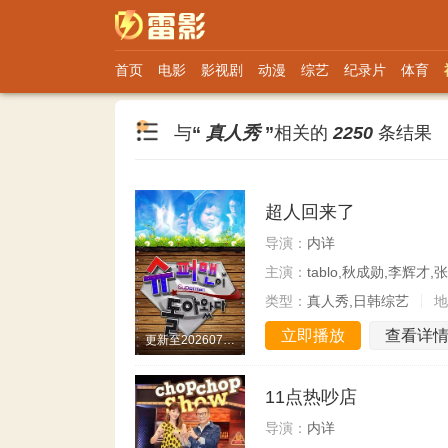
首页
电影
影视剧
动漫
综艺
纪录片
体育
与
“
真人秀
”
相关的
2250
条结果
超人回来了
导演：
内详
主演：
tablo,秋成勋,李辉才,
类型：
真人秀,日韩综艺
地
立即播放
查看详
更新至20260731期
11点热吵店
导演：
内详