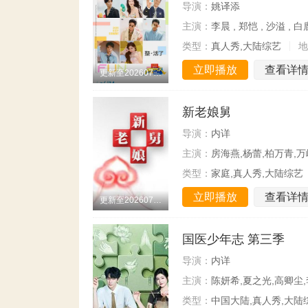
导演：
姚译添
主演：
李晨 , 郑恺 , 沙溢 , 白
类型：
真人秀,大陆综艺
地
立即播放
查看详
更新至20260731期
新老娘舅
导演：
内详
主演：
房海燕,杨蕾,柏万青,万
类型：
家庭,真人秀,大陆综艺
立即播放
查看详
更新至20260731期
国医少年志 第三季
导演：
内详
主演：
陈妍希,夏之光,高卿尘
类型：
中国大陆,真人秀,大陆