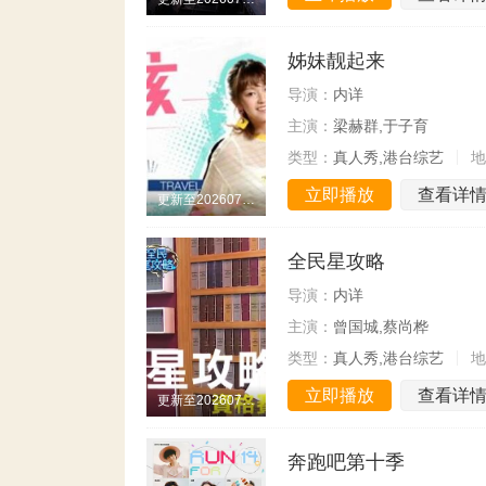
姊妹靓起来
导演：
内详
主演：
梁赫群,于子育
类型：
真人秀,港台综艺
地
立即播放
查看详
更新至20260730期
全民星攻略
导演：
内详
主演：
曾国城,蔡尚桦
类型：
真人秀,港台综艺
地
立即播放
查看详
更新至20260730期
奔跑吧第十季