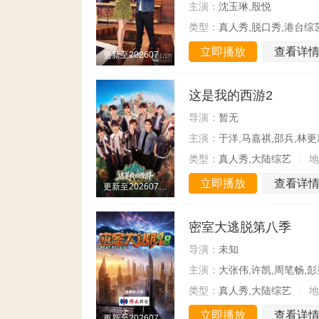
主演：
沈玉琳,殷悦
类型：
真人秀,脱口秀,港台综
立即播放
查看详
更新至20260730期
这是我的西游2
导演：
暂无
主演：
于洋,马嘉祺,邵兵,林更
类型：
真人秀,大陆综艺
地
立即播放
查看详
更新至20260731期
密室大逃脱第八季
导演：
未知
主演：
大张伟,许凯,周笔畅,
类型：
真人秀,大陆综艺
地
立即播放
查看详
更新至20260731期