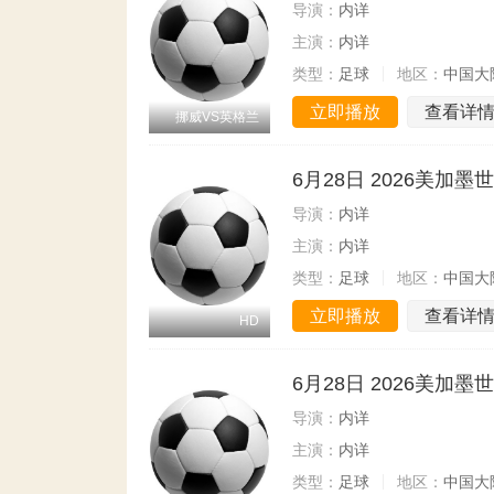
导演：
内详
主演：
内详
类型：
足球
地区：
中国大
立即播放
查看详
挪威VS英格兰
6月28日 2026美加
导演：
内详
主演：
内详
类型：
足球
地区：
中国大
立即播放
查看详
HD
6月28日 2026美加
导演：
内详
主演：
内详
类型：
足球
地区：
中国大