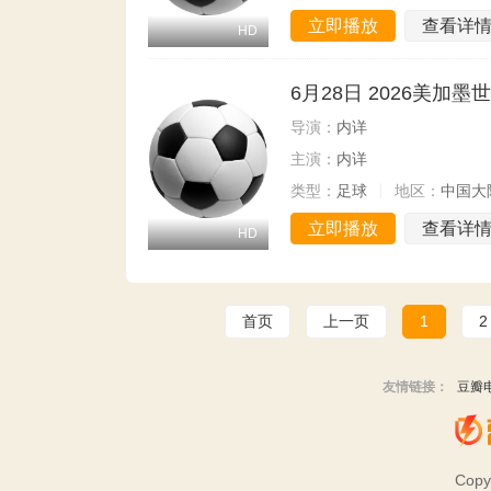
立即播放
查看详
HD
6月28日 2026美加
导演：
内详
主演：
内详
类型：
足球
地区：
中国大
立即播放
查看详
HD
首页
上一页
1
2
友情链接：
豆瓣
Copy