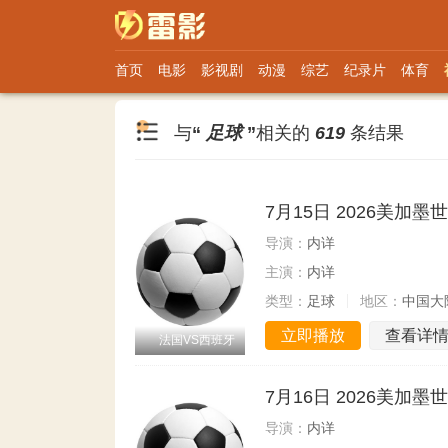
首页
电影
影视剧
动漫
综艺
纪录片
体育
与
“
足球
”
相关的
619
条结果
7月15日 2026美加
导演：
内详
主演：
内详
类型：
足球
地区：
中国大
立即播放
查看详
法国VS西班牙
7月16日 2026美加
导演：
内详