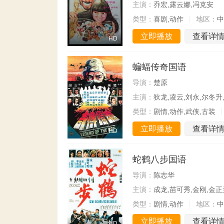
主演：
乔宏,露云娜,冯克安
类型：
喜剧,动作
地区：
中
立即播放
查看详
HD
蝙蝠传奇国语
导演：
楚原
主演：
狄龙,凌云,刘永,尔冬升
类型：
剧情,动作,武侠,古装
立即播放
查看详
HD
蛇鹤八步国语
导演：
陈志华
主演：
成龙,苗可秀,金刚,金正
类型：
剧情,动作
地区：
中
立即播放
查看详
HD