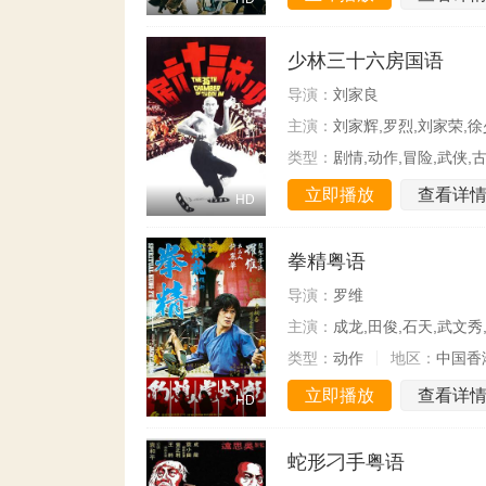
少林三十六房国语
导演：
刘家良
主演：
刘家辉,罗烈,刘家荣,
类型：
剧情,动作,冒险,武侠,
立即播放
查看详
HD
拳精粤语
导演：
罗维
主演：
成龙,田俊,石天,武文秀
类型：
动作
地区：
中国香
立即播放
查看详
HD
蛇形刁手粤语