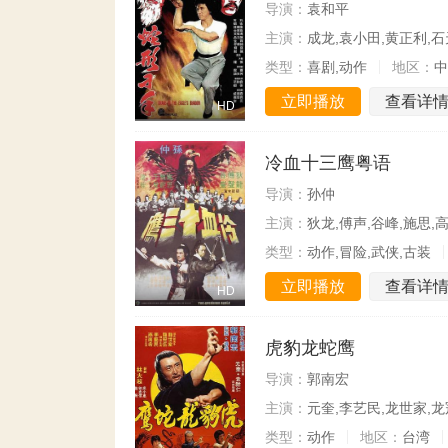
导演：
袁和平
主演：
成龙,袁小田,黄正利,石
类型：
喜剧,动作
地区：
中
立即播放
查看详
HD
冷血十三鹰粤语
导演：
孙仲
主演：
狄龙,傅声,谷峰,施思,
类型：
动作,冒险,武侠,古装
立即播放
查看详
HD
虎豹龙蛇鹰
导演：
郭南宏
主演：
元奎,李艺民,龙世家,龙
类型：
动作
地区：
台湾