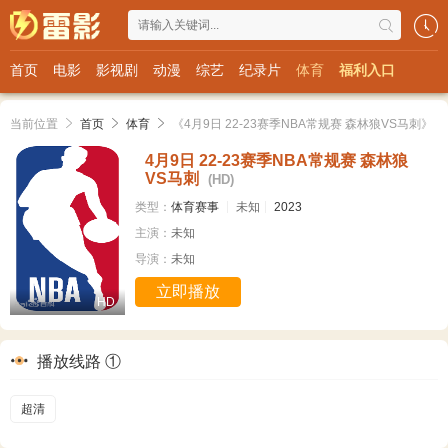
首页
电影
影视剧
动漫
综艺
纪录片
体育
福利入口
当前位置
首页
体育
《4月9日 22-23赛季NBA常规赛 森林狼VS马刺》
4月9日 22-23赛季NBA常规赛 森林狼
VS马刺
(HD)
类型：
体育赛事
未知
2023
主演：
未知
导演：
未知
立即播放
HD
播放线路 ①
超清