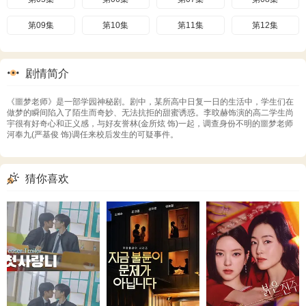
第09集
第10集
第11集
第12集
剧情简介
《噩梦老师》是一部学园神秘剧。剧中，某所高中日复一日的生活中，学生们在
做梦的瞬间陷入了陌生而奇妙、无法抗拒的甜蜜诱惑。李旼赫饰演的高二学生尚
宇很有好奇心和正义感，与好友誉林(金所炫 饰)一起，调查身份不明的噩梦老师
河奉九(严基俊 饰)调任来校后发生的可疑事件。
猜你喜欢