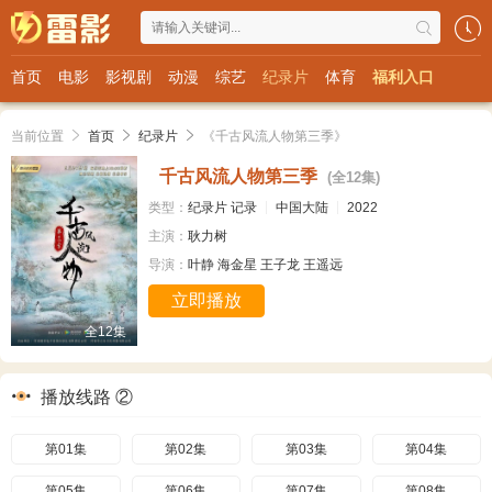
首页
电影
影视剧
动漫
综艺
纪录片
体育
福利入口
当前位置
首页
纪录片
《千古风流人物第三季》
千古风流人物第三季
(全12集)
类型：
纪录片
记录
中国大陆
2022
主演：
耿力树
导演：
叶静
海金星
王子龙
王遥远
立即播放
全12集
播放线路 ②
第01集
第02集
第03集
第04集
第05集
第06集
第07集
第08集