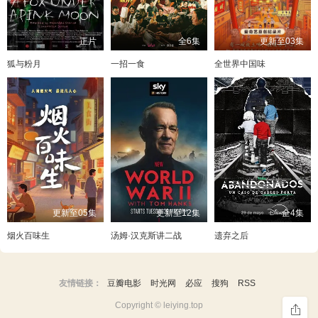
正片
全6集
更新至03集
狐与粉月
一招一食
全世界中国味
更新至05集
更新至12集
全4集
烟火百味生
汤姆·汉克斯讲二战
遗弃之后
友情链接：
豆瓣电影
时光网
必应
搜狗
RSS
Copyright © leiying.top