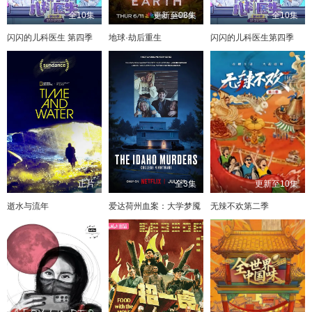
全10集
更新至08集
全10集
闪闪的儿科医生 第四季
地球·劫后重生
闪闪的儿科医生第四季
正片
全3集
更新至10集
逝水与流年
爱达荷州血案：大学梦魇
无辣不欢第二季