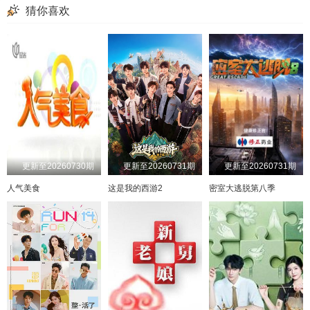
20240813
20240814
20240820
20240821
猜你喜欢
20240827
20240828
20240903
20240904
20240910
20240911
20240917
20240918
20241001
20241008
20241016
20241022
20241029
20241105
20241106
20241112
20241119
20241126
20241127
20241203
20241204
20241210
20241211
20241217
更新至20260730期
更新至20260731期
更新至20260731期
人气美食
这是我的西游2
密室大逃脱第八季
20241218
20241224
20241231
20250107
20250108
20250114
20250115
20250122
20250204
20250218
20250219
20250225
20250226
20250304
20250305
20250318
20250319
20250325
20250326
20250401