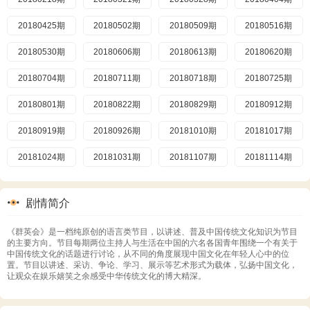
20180425期
20180502期
20180509期
20180516期
20180530期
20180606期
20180613期
20180620期
20180704期
20180711期
20180718期
20180725期
20180801期
20180822期
20180829期
20180912期
20180919期
20180926期
20181010期
20181017期
20181024期
20181031期
20181107期
20181114期
20181121期
20181128期
20181205期
20181212期
剧情简介
20181219期
20181226期
20240625
20240626
《群英会》是一档纯原创的语言类节目，以讲述、普及中国传统文化知识为节目
20240702
20240703
20240709
20240710
的主要方向。节目每期两位主持人与生活在中国的六名各国青年围绕一个有关于
中国传统文化的话题进行讨论，从不同的角度展现中国文化在年轻人心中的位
20240716
20240717
20240723
20240724
置。节目以讲述、采访、争论、学习、展示等艺术形式为载体，弘扬中国文化，
让观众在娱乐嬉笑之余感受中华传统文化的博大精深。
20240730
20240731
20240806
20240807