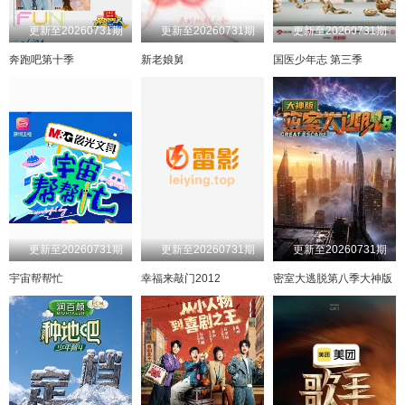
20250402
20250408
20250409
20250416
更新至20260731期
更新至20260731期
更新至20260731期
20250422
20250423
20250429
20250430
奔跑吧第十季
新老娘舅
国医少年志 第三季
20250506
20250507
20250513
20250514
20250521
20250524
20250527
20250528
20250603
20250610
20250611
20250617
20250618
20250624
20250701
20250702
20250708
20250709
20250715
20250716
更新至20260731期
更新至20260731期
更新至20260731期
20250722
20250723
20250730
20250812
宇宙帮帮忙
幸福来敲门2012
密室大逃脱第八季大神版
20250820
20250827
20250916
20250917
20250923
20250924
20251007
20251014
20251015
20251021
20251022
20251028
20251029
20251104
20251105
20251111