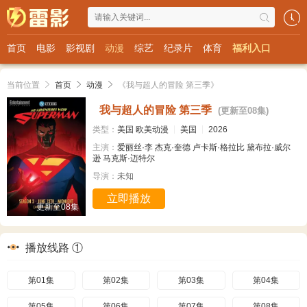
首页
电影
影视剧
动漫
综艺
纪录片
体育
福利入口
当前位置
首页
动漫
《我与超人的冒险 第三季》
我与超人的冒险 第三季
(更新至08集)
类型：
美国
欧美动漫
美国
2026
主演：
爱丽丝·李
杰克·奎德
卢卡斯·格拉比
黛布拉·威尔
逊
马克斯·迈特尔
导演：
未知
立即播放
更新至08集
播放线路 ①
第01集
第02集
第03集
第04集
第05集
第06集
第07集
第08集