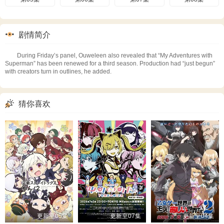
剧情简介
During Friday’s panel, Ouweleen also revealed that “My Adventures with
Superman” has been renewed for a third season. Production had “just begun”
with creators turn in outlines, he added.
猜你喜欢
更新至05集
更新至07集
更新至04集