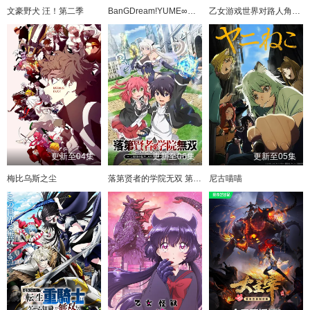
文豪野犬 汪！第二季
BanGDream!YUME∞MITA
乙女游戏世界对路人角色很不友好 第二季
更新至04集
更新至06集
更新至05集
梅比乌斯之尘
落第贤者的学院无双 第二回转生，S等级作弊魔术师冒险记
尼古喵喵