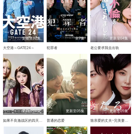
更新至02集
全7集
更新至04集
大空港～GATE24～
犯罪者
老公要求我去出轨
更新至08集
更新至05集
更新至05集
如果不良激战区的四天王转生成了偶像团体
普通的恋爱
致亲爱的丈夫~完美妻子的谎言~