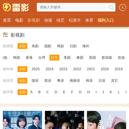
首页
电影
影视剧
动漫
综艺
纪录片
体育
福利入口
影视剧
按类型
全部
美剧
国剧
韩剧
日剧
海外
内地
韩国
香港
台湾
日本
美国
泰国
英国
新加坡
其他
按年份
全部
2025
2024
2023
2022
2021
2020
2019
按语言
全部
国语
英语
粤语
闽南语
韩语
日语
其它
按字母
全部
A
B
C
D
E
F
G
H
I
J
K
L
M