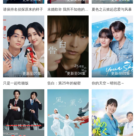
请保持名侦探原来的样子
未婚欺诈 我所不知他的真面目
夏色之云掀起恋爱与风暴
更新至05集
更新至04集
更新至01集
只是一起吃顿饭
告白：第25年的秘密
你的天空～晴转恋～