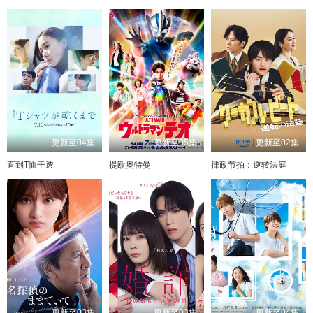
更新至04集
更新至05集
更新至02集
直到T恤干透
提欧奥特曼
律政节拍：逆转法庭
更新至03集
更新至03集
更新至04集