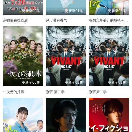
更新至02集
更新至91集
更新至06集
亲吻要在搜查后
风，带有香气
在勿忘草盛开的城镇～安昙野诊疗记～
更新至05集
更新至02集
更新至02集
一次元的扦插
别班 第二季
别班第二季