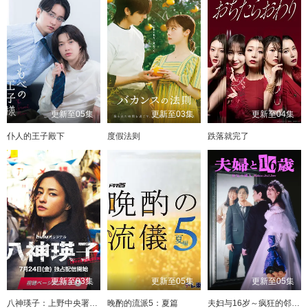
更新至05集
更新至03集
更新至04集
仆人的王子殿下
度假法则
跌落就完了
更新至03集
更新至05集
更新至05集
八神瑛子：上野中央署组织犯罪对策课
晚酌的流派5：夏篇
夫妇与16岁～疯狂的邻居～