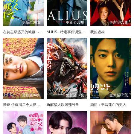
更新至06集
更新至03集
更新至05集
在勿忘草盛开的城镇 ～安昙野诊疗记～
ALIUS - 特定事件调查档案 -
我的虚构
更新至04集
更新至02集
更新至06集
怪奇-伊藤润二令人彻夜难眠的奇异故事－
角醒猎人欧米茄号角
顾问：书写死亡的男人