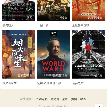
正片
全6集
更新至03集
狐与粉月
一招一食
全世界中国味
更新至05集
更新至12集
全4集
烟火百味生
汤姆·汉克斯讲二战
遗弃之后
友情链接：
豆瓣电影
时光网
必应
搜狗
RSS
Copyright © leiying.top