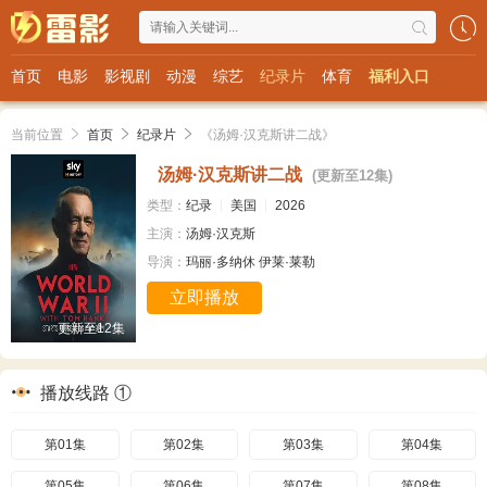
首页
电影
影视剧
动漫
综艺
纪录片
体育
福利入口
当前位置
首页
纪录片
《汤姆·汉克斯讲二战》
汤姆·汉克斯讲二战
(更新至12集)
类型：
纪录
美国
2026
主演：
汤姆·汉克斯
导演：
玛丽·多纳休
伊莱·莱勒
立即播放
更新至12集
播放线路 ①
第01集
第02集
第03集
第04集
第05集
第06集
第07集
第08集