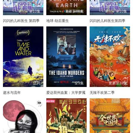
全10集
更新至08集
全10集
闪闪的儿科医生 第四季
地球·劫后重生
闪闪的儿科医生第四季
正片
全3集
更新至10集
逝水与流年
爱达荷州血案：大学梦魇
无辣不欢第二季