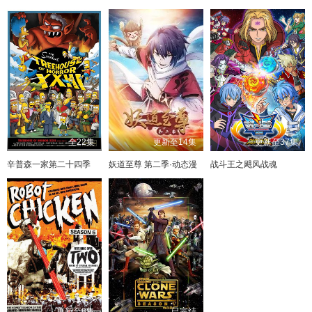
全22集
更新至14集
更新至37集
辛普森一家第二十四季
妖道至尊 第二季·动态漫
战斗王之飓风战魂
更新至8集
已完结