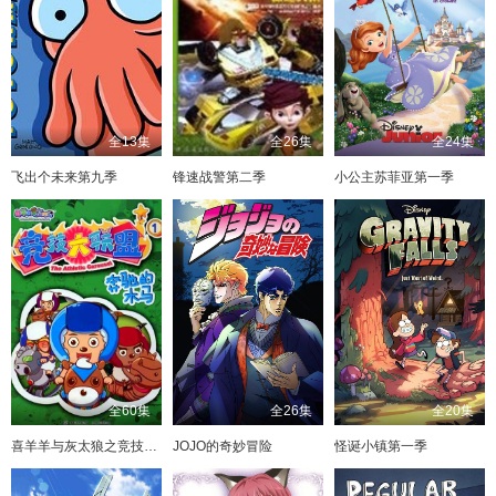
全13集
全26集
全24集
飞出个未来第九季
锋速战警第二季
小公主苏菲亚第一季
全60集
全26集
全20集
喜羊羊与灰太狼之竞技大联盟
JOJO的奇妙冒险
怪诞小镇第一季