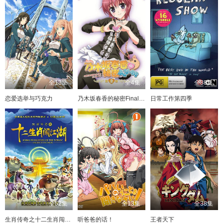
全13集
全4集
全38集
恋爱选举与巧克力
乃木坂春香的秘密Finale♪
日常工作第四季
全52集
全13集
全38集
生肖传奇之十二生肖闯江湖
听爸爸的话！
王者天下