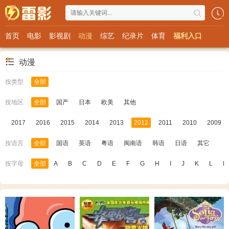
首页
电影
影视剧
动漫
综艺
纪录片
体育
福利入口
动漫
按类型
全部
按地区
全部
国产
日本
欧美
其他
8
2017
2016
2015
2014
2013
2012
2011
2010
2009
按语言
全部
国语
英语
粤语
闽南语
韩语
日语
其它
按字母
全部
A
B
C
D
E
F
G
H
I
J
K
L
M