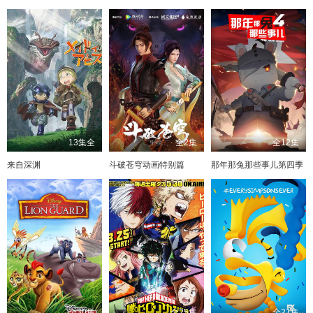
13集全
全2集
全12集
来自深渊
斗破苍穹动画特别篇
那年那兔那些事儿第四季
全30集
全25集
全21集