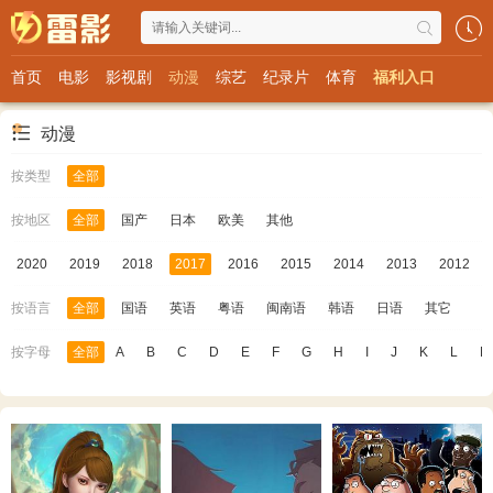
首页
电影
影视剧
动漫
综艺
纪录片
体育
福利入口
动漫
按类型
全部
按地区
全部
国产
日本
欧美
其他
2020
2019
2018
2017
2016
2015
2014
2013
2012
按语言
全部
国语
英语
粤语
闽南语
韩语
日语
其它
按字母
全部
A
B
C
D
E
F
G
H
I
J
K
L
M