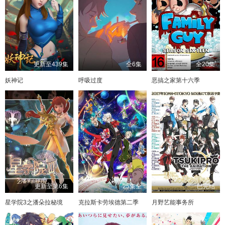
更新至439集
全6集
全20集
妖神记
呼吸过度
恶搞之家第十六季
更新至第6集
25集全
已完结
星学院3之潘朵拉秘境
克拉斯卡劳埃德第二季
月野艺能事务所