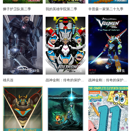
狮子护卫队第二季
我的英雄学院第二季
辛普森一家第二十九季
全33集
全13集
全7集
雄兵连
战神金刚：传奇的保护神第二季
战神金刚：传奇的保护神第三季