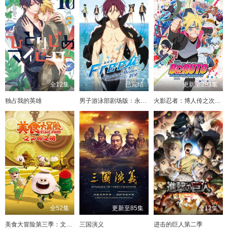
全12集
已完结
更新至293集
独占我的英雄
男子游泳部剧场版：永恒的混合泳之约定
火影忍者：博人传之次世代继承者
全52集
更新至85集
全12集
美食大冒险第三季：文明之旅
三国演义
进击的巨人第二季