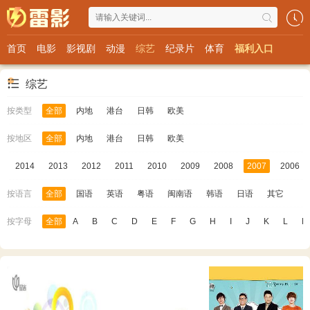
首页
电影
影视剧
动漫
综艺
纪录片
体育
福利入口
综艺
按类型
全部
内地
港台
日韩
欧美
按地区
全部
内地
港台
日韩
欧美
5
2014
2013
2012
2011
2010
2009
2008
2007
2006
按语言
全部
国语
英语
粤语
闽南语
韩语
日语
其它
按字母
全部
A
B
C
D
E
F
G
H
I
J
K
L
M