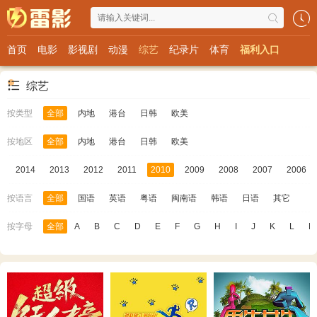
首页
电影
影视剧
动漫
综艺
纪录片
体育
福利入口
综艺
按类型
全部
内地
港台
日韩
欧美
按地区
全部
内地
港台
日韩
欧美
5
2014
2013
2012
2011
2010
2009
2008
2007
2006
按语言
全部
国语
英语
粤语
闽南语
韩语
日语
其它
按字母
全部
A
B
C
D
E
F
G
H
I
J
K
L
M