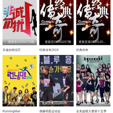
更新至20250719期
更新至20250207期
更新至第20241209期
非诚勿扰综艺
经典传奇2024
经典传奇
更新至20240324期
更新至第20190206下期完结
全13集
RunningMan
偶像明星运动会
全美超模大赛第十五季