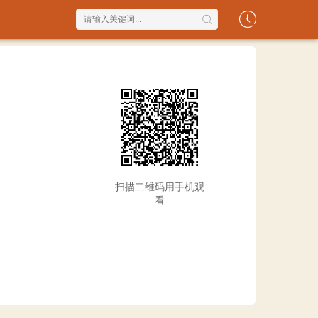
扫描二维码用手机观
看