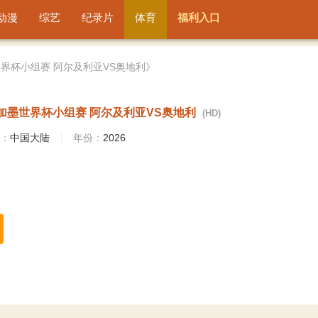
动漫
综艺
纪录片
体育
福利入口
墨世界杯小组赛 阿尔及利亚VS奥地利》
6美加墨世界杯小组赛 阿尔及利亚VS奥地利
(HD)
：
中国大陆
年份：
2026