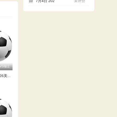
7月4日 202
未评分
10
VS瑞士
7月12日 2026美加墨世界杯四分之一决赛 阿根廷VS瑞士