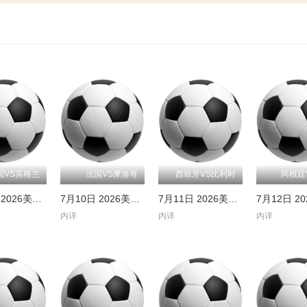
国VS英格兰
法国VS摩洛哥
西班牙VS比利时
阿根廷
7月19日 2026美加墨世界杯三四名决赛 法国VS英格兰
7月10日 2026美加墨世界杯四分之一决赛 法国VS摩洛哥
7月11日 2026美加墨世界杯四分之一决赛 西班牙VS比利时
内详
内详
内详