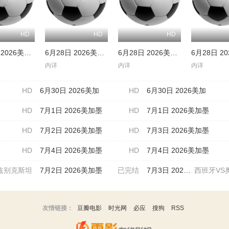
HD
HD
HD
6月28日 2026美加墨世界杯小组赛 哥伦比亚VS葡萄牙
6月28日 2026美加墨世界杯小组赛 巴拿马VS英格兰
6月28日 2026美加墨世界杯小组赛 民主刚果VS乌兹别克斯坦
内详
内详
内详
HD
6月30日 2026美加
HD
6月30日 2026美加
HD
7月1日 2026美加墨
HD
7月1日 2026美加墨
HD
7月2日 2026美加墨
HD
7月3日 2026美加墨
HD
7月4日 2026美加墨
HD
7月4日 2026美加墨
乌兹别克斯坦
7月2日 2026美加墨
已完结
7月3日 2026美加墨
西班牙VS
友情链接：
豆瓣电影
时光网
必应
搜狗
RSS