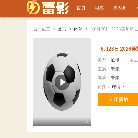
首页
电影
影视剧
当前位置
首页
体育
《6月28日 2026美加
6月28日 202
类型：
足球
地区
主演：
未知
导演：
未知
简介：
详情
立即播放
HD